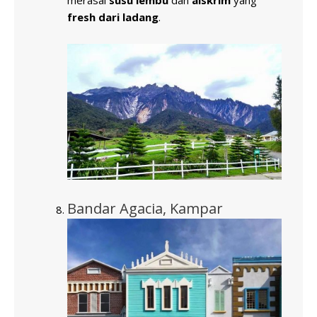
merasai
susu lembu
dan
aiskrim
yang
fresh dari ladang
.
Bandar Agacia, Kampar